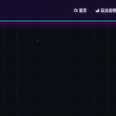
📺 首页
🛃 玩法说