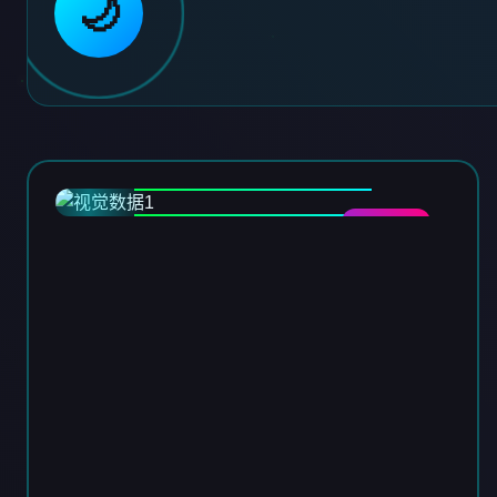
🌙
DATA-01