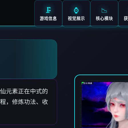
🗜️
⌚
📉
游戏信息
视觉展示
核心模块
获
仙元素正在中式的
程，修炼功法、收