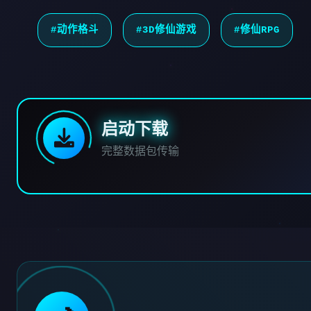
#动作格斗
#3D修仙游戏
#修仙RPG
启动下载
完整数据包传输