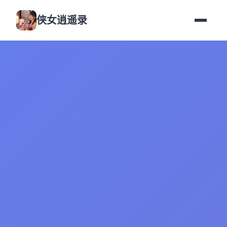
侠女逍遥录