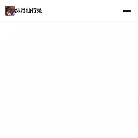
绯月仙行录