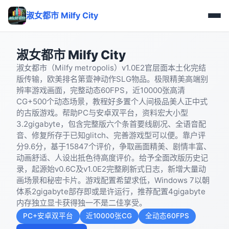
淑女都市 Milfy City
淑女都市 Milfy City
淑女都市（Milfy metropolis）v1.0E2官层面本土化完结
版传输，欧美排名第壹神动作SLG物品。极限精美高端别
辨率游戏画面，完整动态60FPS，近10000张高清
CG+500个动态场景，教程好多置个人间极品美人正中式
的古版游戏。帮助PC与安卓双平台，资料宏大小型
3.2gigabyte，包含完整版六个条首要线剧况、全语音配
音、修复所存于已知glitch、完善游戏型可以便。靠户评
分9.6分，基于15847个评价，争取画面精美、剧情丰富、
动画舒适、人设出抵色待高度评价。给予全面改版历史记
录，起源始v0.6C及v1.0E2完整刷新式日志，新增大量动
画场景和秘密卡片。游戏配置希望求低，Windows 7以朝
体系2gigabyte部存即或是许运行，推荐配置4gigabyte
内存独立显卡获得独一不是二佳享受。
PC+安卓双平台
近10000张CG
全动态60FPS