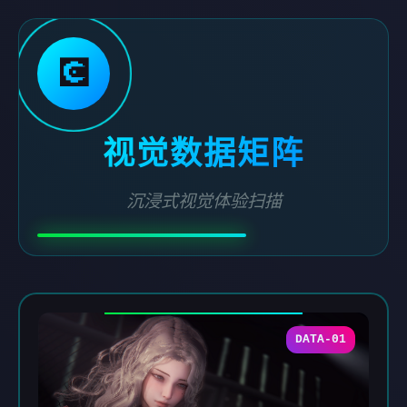
💽
视觉数据矩阵
沉浸式视觉体验扫描
DATA-01