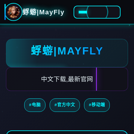
蜉蝣|MayFly
蜉蝣|MAYFLY
中文下载,最新官网
#电脑
#官方中文
#移动端