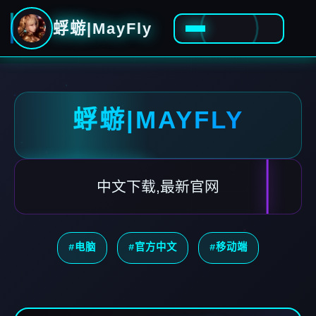
蜉蝣|MayFly
蜉蝣|MAYFLY
中文下载,最新官网
#电脑
#官方中文
#移动端