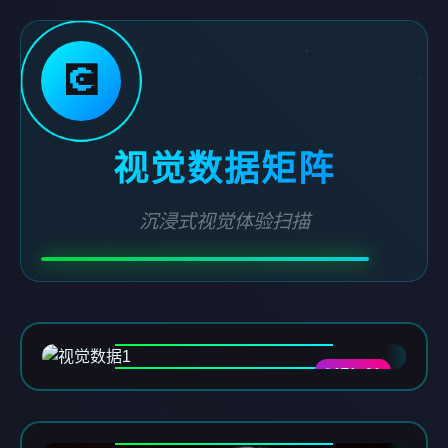
💽
视觉数据矩阵
沉浸式视觉体验扫描
DATA-01